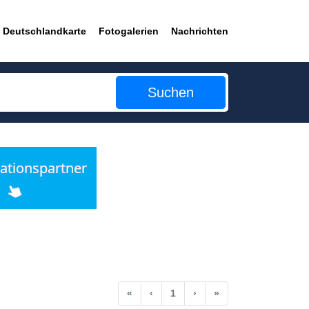
Deutschlandkarte
Fotogalerien
Nachrichten
Suchen
Anfang
Vorherige
Nächste
Ende
«
‹
1
›
»