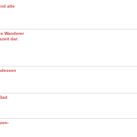
nd alte
rte Wanderer
zeit dar:
Badeseen
 Bad
zen-