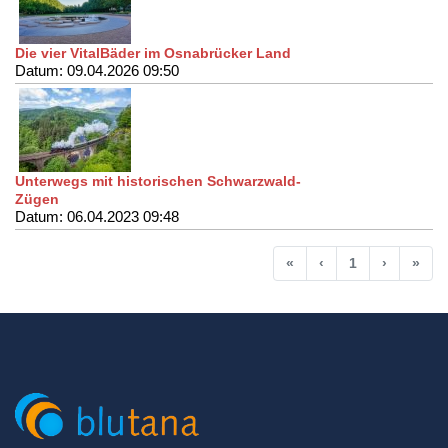
Die vier VitalBäder im Osnabrücker Land
Datum: 09.04.2026 09:50
Unterwegs mit historischen Schwarzwald-
Zügen
Datum: 06.04.2023 09:48
Anfang
Vorherige
Nächste
End
«
‹
1
›
»