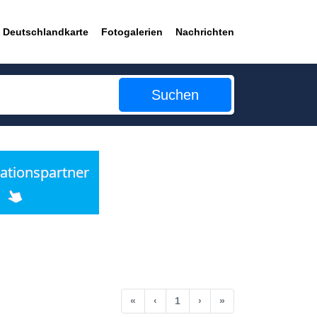
Deutschlandkarte
Fotogalerien
Nachrichten
Suchen
Anfang
Vorherige
Nächste
Ende
«
‹
1
›
»