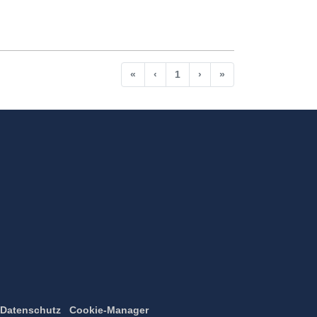
Anfang
Vorherige
Nächste
Ende
«
‹
1
›
»
Datenschutz
Cookie-Manager