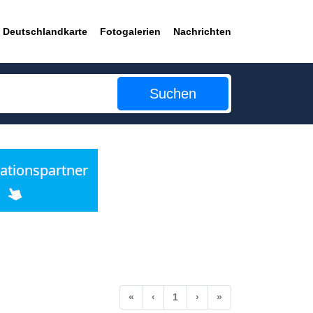
Deutschlandkarte
Fotogalerien
Nachrichten
Suchen
Anfang
Vorherige
Nächste
Ende
«
‹
1
›
»