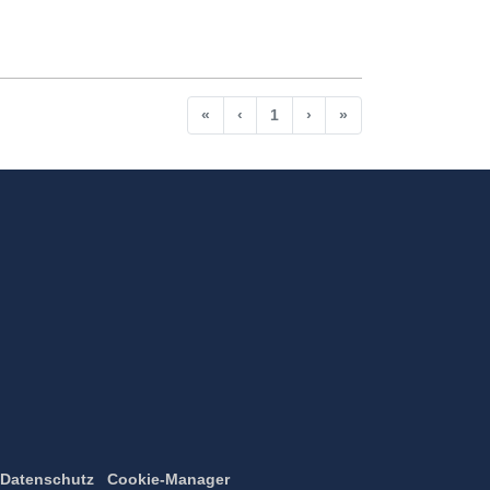
Anfang
Vorherige
Nächste
Ende
«
‹
1
›
»
Datenschutz
Cookie-Manager