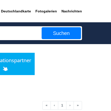
Deutschlandkarte
Fotogalerien
Nachrichten
Suchen
Anfang
Vorherige
Nächste
Ende
«
‹
1
›
»