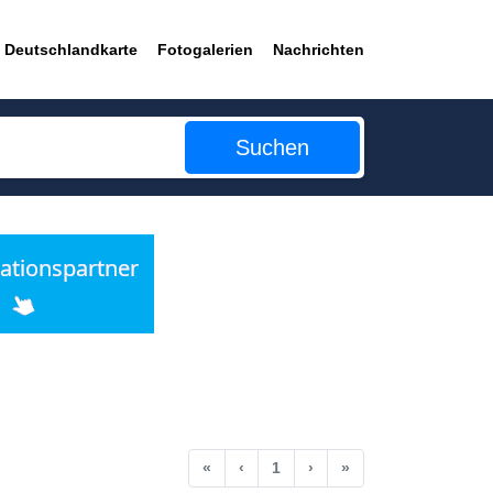
Deutschlandkarte
Fotogalerien
Nachrichten
Suchen
Anfang
Vorherige
Nächste
Ende
«
‹
1
›
»