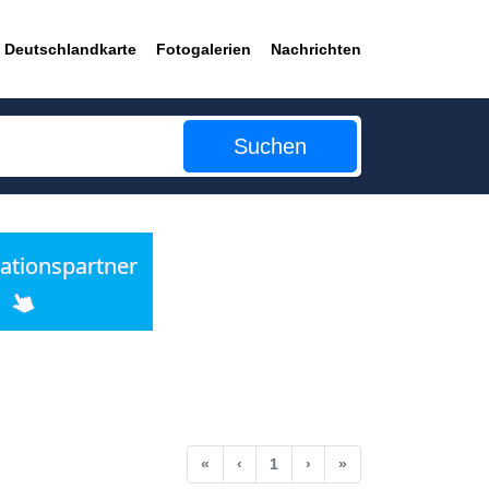
Deutschlandkarte
Fotogalerien
Nachrichten
Suchen
Anfang
Vorherige
Nächste
Ende
«
‹
1
›
»