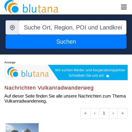
Suchen
Anzeige
Nachrichten Vulkanradwanderweg
Auf dieser Seite finden Sie alle unsere Nachrichten zum Thema
Vulkanradwanderweg.
Anfang
Vorherige
Nächste
End
«
‹
1
›
»