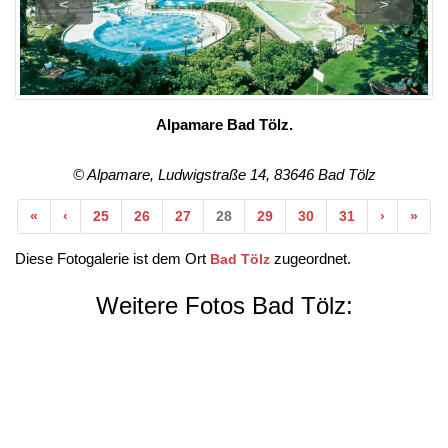
<
>
Alpamare Bad Tölz.
© Alpamare, Ludwigstraße 14, 83646 Bad Tölz
Anfang
Vorherige
Nächste
End
«
‹
25
26
27
28
29
30
31
›
»
Diese Fotogalerie ist dem Ort
zugeordnet.
Bad Tölz
Weitere Fotos Bad Tölz: