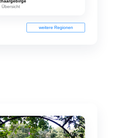
thaargebirge
 Übersicht
weitere Regionen