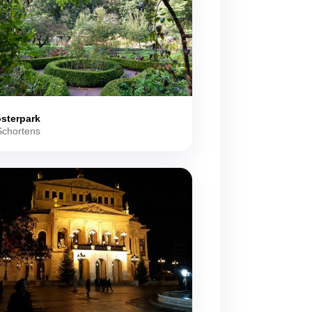
osterpark
Schortens