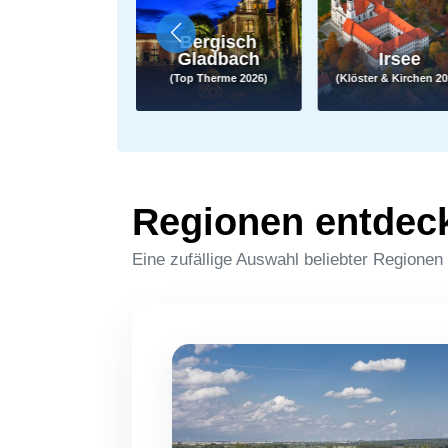
Bergisch
d Brückenau
Gladbach
Irsee
klandschaften 2026)
(Top Therme 2026)
(Klöster & Kirchen 20
Regionen entdec
Eine zufällige Auswahl beliebter Regionen