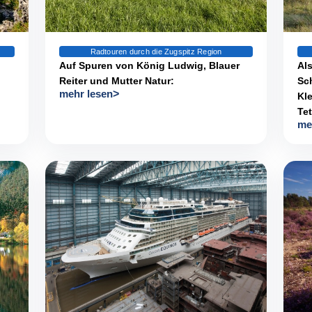
Radtouren durch die Zugspitz Region
Auf Spuren von König Ludwig, Blauer
Als
Reiter und Mutter Natur:
Sc
mehr lesen
Kl
Tet
me