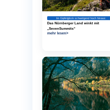
Im Gipfelglück schwelgend hoch hinaus:
Das Nürnberger Land winkt mit
„SevenSummits“
mehr lesen