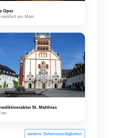
e Oper
Frankfurt am Main
ediktinerabtei St. Matthias
Trier
weitere Sehenswürdigkeiten