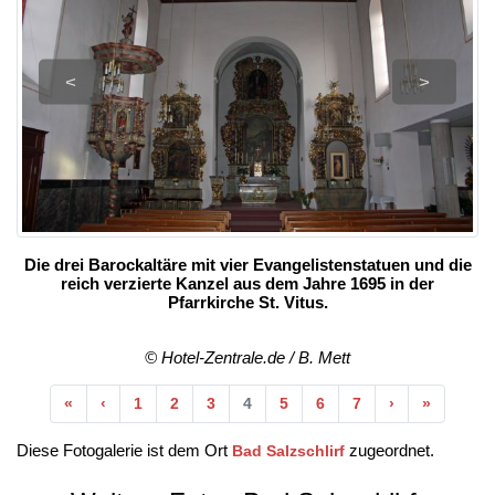
<
>
Die drei Barockaltäre mit vier Evangelistenstatuen und die
reich verzierte Kanzel aus dem Jahre 1695 in der
Pfarrkirche St. Vitus.
© Hotel-Zentrale.de / B. Mett
Anfang
Vorherige
Nächste
Ende
«
‹
1
2
3
4
5
6
7
›
»
Diese Fotogalerie ist dem Ort
zugeordnet.
Bad Salzschlirf