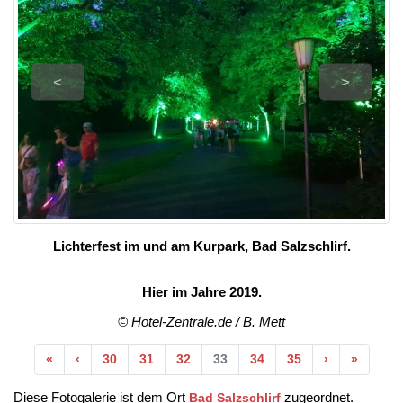
<
>
Lichterfest im und am Kurpark, Bad Salzschlirf.
Hier im Jahre 2019.
© Hotel-Zentrale.de / B. Mett
Anfang
Vorherige
Nächste
Ende
«
‹
30
31
32
33
34
35
›
»
Diese Fotogalerie ist dem Ort
zugeordnet.
Bad Salzschlirf