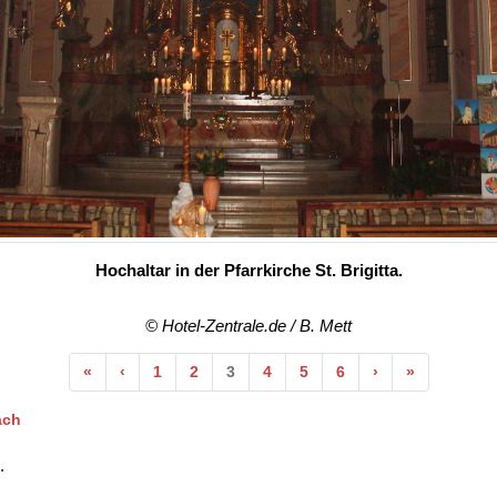
Hochaltar in der Pfarrkirche St. Brigitta.
© Hotel-Zentrale.de / B. Mett
Anfang
Vorherige
Nächste
Ende
«
‹
1
2
3
4
5
6
›
»
ach
.