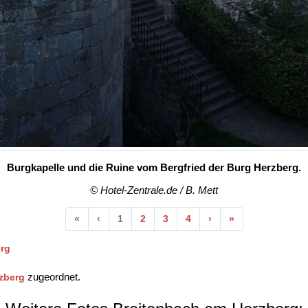
Burgkapelle und die Ruine vom Bergfried der Burg Herzberg.
© Hotel-Zentrale.de / B. Mett
Anfang
Vorherige
Nächste
Ende
«
‹
1
2
3
4
›
»
erg
zugeordnet.
zberg