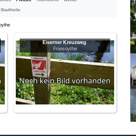
Stadtteile
oythe
Eiserner Kreuzweg
Friesoythe