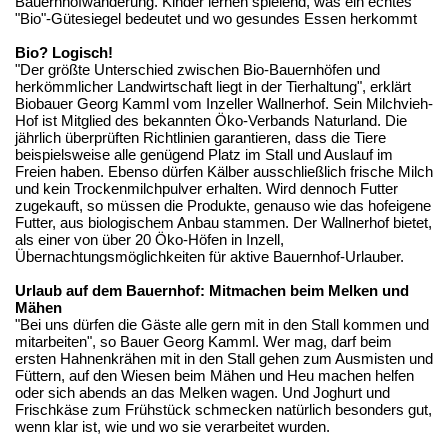
Bauernhofwanderung. Kinder lernen spielend, was ein echtes
"Bio"-Gütesiegel bedeutet und wo gesundes Essen herkommt
Bio? Logisch!
"Der größte Unterschied zwischen Bio-Bauernhöfen und
herkömmlicher Landwirtschaft liegt in der Tierhaltung", erklärt
Biobauer Georg Kamml vom Inzeller Wallnerhof. Sein Milchvieh-
Hof ist Mitglied des bekannten Öko-Verbands Naturland. Die
jährlich überprüften Richtlinien garantieren, dass die Tiere
beispielsweise alle genügend Platz im Stall und Auslauf im
Freien haben. Ebenso dürfen Kälber ausschließlich frische Milch
und kein Trockenmilchpulver erhalten. Wird dennoch Futter
zugekauft, so müssen die Produkte, genauso wie das hofeigene
Futter, aus biologischem Anbau stammen. Der Wallnerhof bietet,
als einer von über 20 Öko-Höfen in Inzell,
Übernachtungsmöglichkeiten für aktive Bauernhof-Urlauber.
Urlaub auf dem Bauernhof: Mitmachen beim Melken und
Mähen
"Bei uns dürfen die Gäste alle gern mit in den Stall kommen und
mitarbeiten", so Bauer Georg Kamml. Wer mag, darf beim
ersten Hahnenkrähen mit in den Stall gehen zum Ausmisten und
Füttern, auf den Wiesen beim Mähen und Heu machen helfen
oder sich abends an das Melken wagen. Und Joghurt und
Frischkäse zum Frühstück schmecken natürlich besonders gut,
wenn klar ist, wie und wo sie verarbeitet wurden.