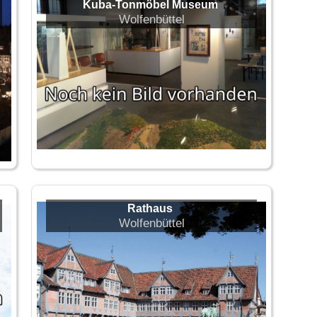
Kuba-Tonmöbel Museum
Wolfenbüttel
Rathaus
Wolfenbüttel