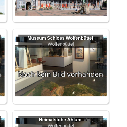
Museum Schloss Wolfenbüttel
Wolfenbüttel
Heimatstube Ahlum
Wolfenbüttel