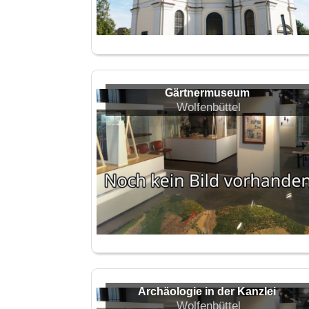
Gärtnermuseum
Wolfenbüttel
Archäologie in der Kanzlei
Wolfenbüttel