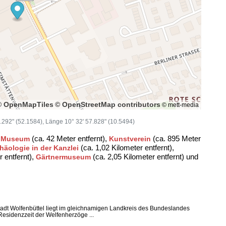
© OpenMapTiles
© OpenStreetMap contributors
© mett-media
30.292" (52.1584), Länge 10° 32' 57.828" (10.5494)
(ca. 42 Meter entfernt),
(ca. 895 Meter
 Museum
Kunstverein
(ca. 1,02 Kilometer entfernt),
häologie in der Kanzlei
r entfernt),
(ca. 2,05 Kilometer entfernt) und
Gärtnermuseum
dt Wolfenbüttel liegt im gleichnamigen Landkreis des Bundeslandes
esidenzzeit der Welfenherzöge ...