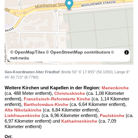
© OpenMapTiles
© OpenStreetMap contributors
©
mett-media
100 m
Geo-Koordinaten Alter Friedhof
: Breite 50° 6' 17.955" (50.1050), Länge 8°
46' 40.715" (8.7780)
Weitere Kirchen und Kapellen in der Region:
Marienkirche
(ca. 488 Meter entfernt),
(ca. 1,08 Kilometer
Christuskirche
entfernt),
(ca. 1,14 Kilometer
Französisch-Reformierte Kirche
entfernt),
(ca. 6,64 Kilometer entfernt),
Bartholomäus-Kirche
(ca. 6,84 Kilometer entfernt),
Alte Nikolaikirche
(ca. 6,96 Kilometer entfernt),
(ca.
Liebfrauenkirche
Paulskirche
6,97 Kilometer entfernt) und
(ca. 7,09
Katharinenkirche
Kilometer entfernt)
Ort: