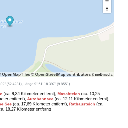
© OpenMapTiles
© OpenStreetMap contributors
© mett-media
.302" (52.4231), Länge 9° 51' 18.397" (9.8551)
(ca. 9,34 Kilometer entfernt),
(ca. 10,25
ee
Maschteich
eter entfernt),
(ca. 12,11 Kilometer entfernt),
Autobahnsee
(ca. 17,69 Kilometer entfernt),
(ca.
se See
Rathausteich
a. 18,27 Kilometer entfernt)