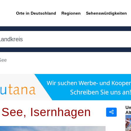
Orte in Deutschland
Regionen
Sehenswürdigkeiten
See
Un
 See, Isernhagen
Al
Teilen