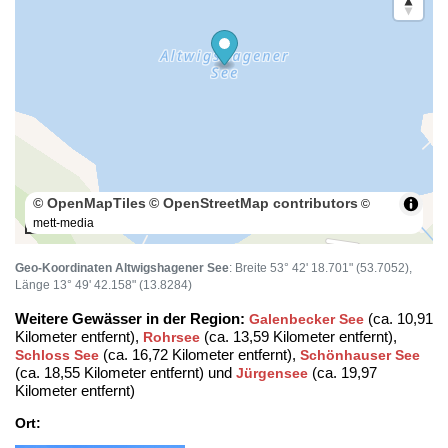
© OpenMapTiles
© OpenStreetMap contributors
©
mett-media
50 m
Geo-Koordinaten Altwigshagener See
: Breite 53° 42' 18.701" (53.7052),
Länge 13° 49' 42.158" (13.8284)
Weitere Gewässer in der Region:
(ca. 10,91
Galenbecker See
Kilometer entfernt),
(ca. 13,59 Kilometer entfernt),
Rohrsee
(ca. 16,72 Kilometer entfernt),
Schloss See
Schönhauser See
(ca. 18,55 Kilometer entfernt) und
(ca. 19,97
Jürgensee
Kilometer entfernt)
Ort: