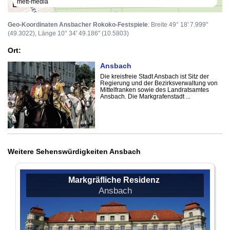
mett-media
100 m
Geo-Koordinaten Ansbacher Rokoko-Festspiele
: Breite 49° 18' 7.999"
(49.3022), Länge 10° 34' 49.186" (10.5803)
Ort:
Ansbach
Die kreisfreie Stadt Ansbach ist Sitz der
Regierung und der Bezirksverwaltung von
Mittelfranken sowie des Landratsamtes
Ansbach. Die Markgrafenstadt ...
Weitere Sehenswürdigkeiten Ansbach
Markgräfliche Residenz
Ansbach