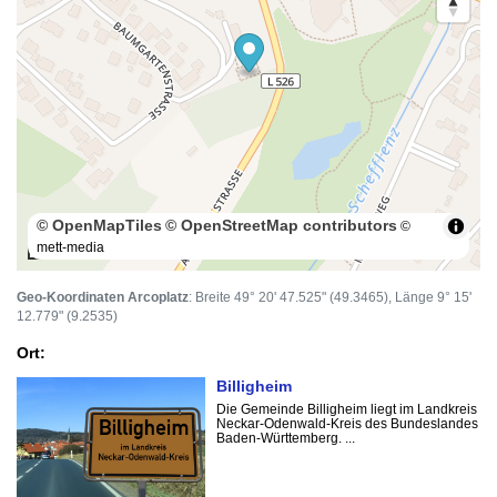
© OpenMapTiles
© OpenStreetMap contributors
©
mett-media
100 m
Geo-Koordinaten Arcoplatz
: Breite 49° 20' 47.525" (49.3465), Länge 9° 15'
12.779" (9.2535)
Ort:
Billigheim
Die Gemeinde Billigheim liegt im Landkreis
Neckar-Odenwald-Kreis des Bundeslandes
Baden-Württemberg. ...