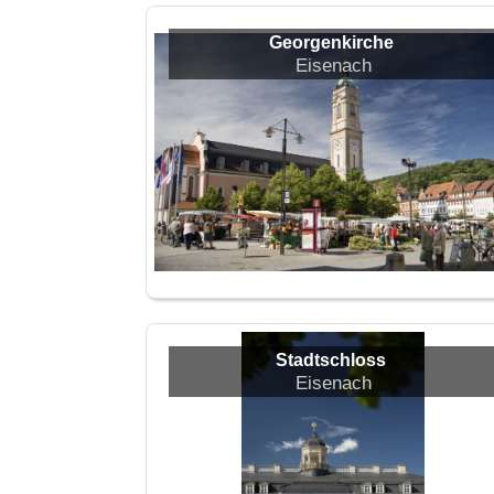
Georgenkirche
Eisenach
Stadtschloss
Eisenach