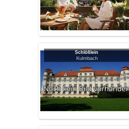
Schlößlein
Kulmbach