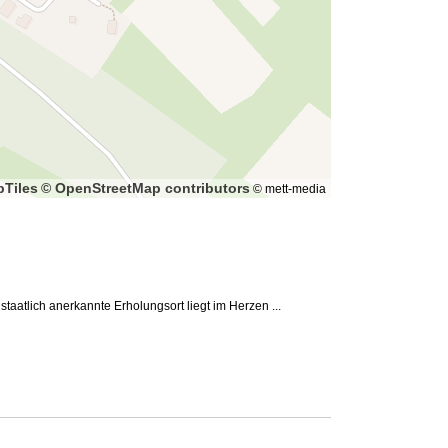
Tiles
© OpenStreetMap contributors
© mett-media
tlich anerkannte Erholungsort liegt im Herzen ...