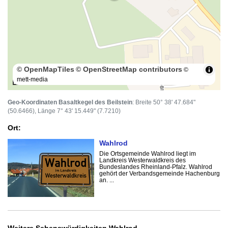
© OpenMapTiles
© OpenStreetMap contributors
©
mett-media
100 m
Geo-Koordinaten Basaltkegel des Beilstein
: Breite 50° 38' 47.684"
(50.6466), Länge 7° 43' 15.449" (7.7210)
Ort:
Wahlrod
Die Ortsgemeinde Wahlrod liegt im
Landkreis Westerwaldkreis des
Bundeslandes Rheinland-Pfalz. Wahlrod
gehört der Verbandsgemeinde Hachenburg
an. ...