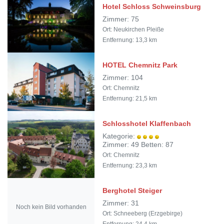
Hotel Schloss Schweinsburg
Zimmer: 75
Ort: Neukirchen Pleiße
Entfernung: 13,3 km
HOTEL Chemnitz Park
Zimmer: 104
Ort: Chemnitz
Entfernung: 21,5 km
Schlosshotel Klaffenbach
Kategorie:
Zimmer: 49 Betten: 87
Ort: Chemnitz
Entfernung: 23,3 km
Berghotel Steiger
Zimmer: 31
Noch kein Bild vorhanden
Ort: Schneeberg (Erzgebirge)