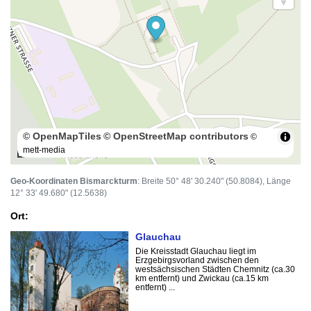
© OpenMapTiles
© OpenStreetMap contributors
©
mett-media
100 m
Geo-Koordinaten Bismarckturm
: Breite 50° 48' 30.240" (50.8084), Länge
12° 33' 49.680" (12.5638)
Ort:
Glauchau
Die Kreisstadt Glauchau liegt im
Erzgebirgsvorland zwischen den
westsächsischen Städten Chemnitz (ca.30
km entfernt) und Zwickau (ca.15 km
entfernt) ...