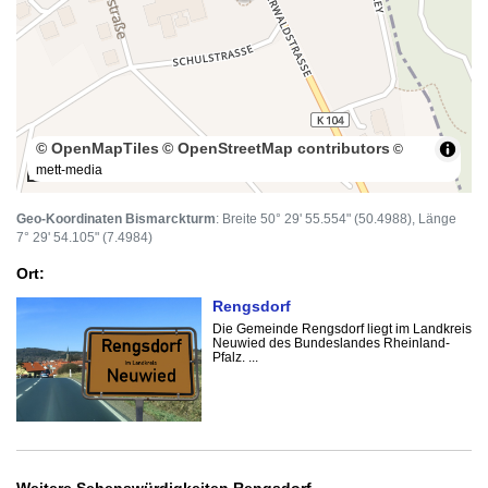
© OpenMapTiles
© OpenStreetMap contributors
©
mett-media
100 m
Geo-Koordinaten Bismarckturm
: Breite 50° 29' 55.554" (50.4988), Länge
7° 29' 54.105" (7.4984)
Ort:
Rengsdorf
Die Gemeinde Rengsdorf liegt im Landkreis
Neuwied des Bundeslandes Rheinland-
Pfalz. ...