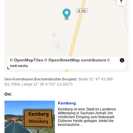
© OpenMapTiles
© OpenStreetMap contributors
©
mett-media
100 m
Geo-Koordinaten Bockwindmühle Bergwitz
: Breite 51° 47' 43.366"
(51.7954), Länge 12° 36' 9.701" (12.6027)
Ort:
Kemberg
Kemberg ist eine Stadt im Landkreis
Wittenberg in Sachsen-Anhalt. Am
nördlichen Eingang zum Naturpark
Dübener Heide gelegen, bietet die
beschauliche ...