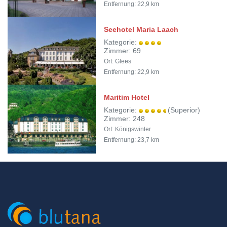
Entfernung: 22,9 km
Seehotel Maria Laach
Kategorie:
Zimmer: 69
Ort: Glees
Entfernung: 22,9 km
Maritim Hotel
Kategorie:
(Superior)
Zimmer: 248
Ort: Königswinter
Entfernung: 23,7 km