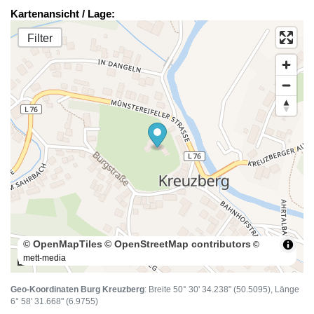
Kartenansicht / Lage:
Filter
© OpenMapTiles
© OpenStreetMap contributors
©
mett-media
100 m
Geo-Koordinaten Burg Kreuzberg
: Breite 50° 30' 34.238" (50.5095), Länge
6° 58' 31.668" (6.9755)