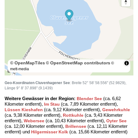
© OpenMapTiles
© OpenStreetMap contributors
©
mett-media
100 m
Geo-Koordinaten Cluvenhagener See
: Breite 52° 58' 58.556" (52.9829),
Länge 9° 8' 37.898" (9.1439)
Weitere Gewässer in der Region:
(ca. 6,62
Blender See
Kilometer entfernt),
(ca. 7,89 Kilometer entfernt),
Im Stau
(ca. 9,12 Kilometer entfernt),
Lüssen Kieshafen
Gewehrkuhle
(ca. 9,38 Kilometer entfernt),
(ca. 9,43 Kilometer
Rottkuhle
entfernt),
(ca. 10,43 Kilometer entfernt),
Webersee
Oyter See
(ca. 12,00 Kilometer entfernt),
(ca. 12,11 Kilometer
Brillensee
entfernt) und
(ca. 15,66 Kilometer entfernt)
Hilgermisser Kolk