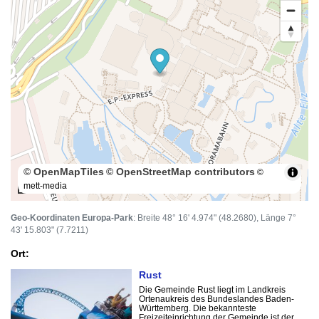
© OpenMapTiles
© OpenStreetMap contributors
©
mett-media
100 m
Geo-Koordinaten Europa-Park
: Breite 48° 16' 4.974" (48.2680), Länge 7°
43' 15.803" (7.7211)
Ort:
Rust
Die Gemeinde Rust liegt im Landkreis
Ortenaukreis des Bundeslandes Baden-
Württemberg. Die bekannteste
Freizeiteinrichtung der Gemeinde ist der