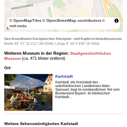
© OpenMapTiles
© OpenStreetMap contributors
©
mett-media
100 m
Geo-Koordinaten Europäisches Klempner- und Kupferschmiedemuseum
:
Breite 49° 57' 32.212" (49.9589), Länge 9° 46' 0.430" (9.7668)
Weiteres Museum in der Region:
Stadtgeschichtliches
(ca. 471 Meter entfernt)
Museum
Ort:
Karlstadt
Karlstadt, die Kreisstadt des
unterfränkischen Landkreises Main-
Spessart, liegt im nordwestlichen Teil vom
Bundesland Bayern. Im fränkischen
Karlstadt ...
Weitere Sehenswürdigkeiten Karlstadt