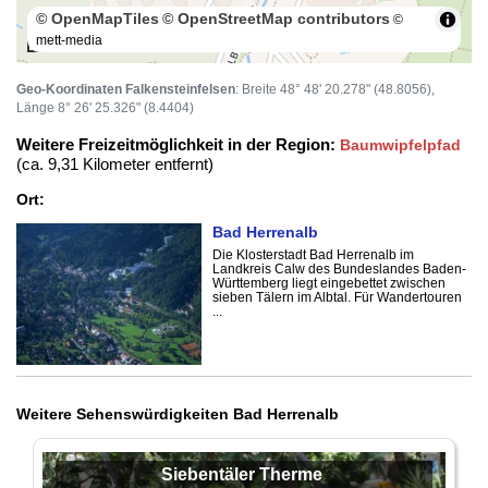
© OpenMapTiles
© OpenStreetMap contributors
©
mett-media
100 m
Geo-Koordinaten Falkensteinfelsen
: Breite 48° 48' 20.278" (48.8056),
Länge 8° 26' 25.326" (8.4404)
Weitere Freizeitmöglichkeit in der Region:
Baumwipfelpfad
(ca. 9,31 Kilometer entfernt)
Ort:
Bad Herrenalb
Die Klosterstadt Bad Herrenalb im
Landkreis Calw des Bundeslandes Baden-
Württemberg liegt eingebettet zwischen
sieben Tälern im Albtal. Für Wandertouren
...
Weitere Sehenswürdigkeiten Bad Herrenalb
Siebentäler Therme