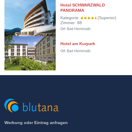
Hotel SCHWARZWALD
PANORAMA
Kategorie:
(Superior)
Zimmer: 88
Ort: Bad Herrenalb
Hotel am Kurpark
Ort: Bad Herrenalb
Werbung oder Eintrag anfragen