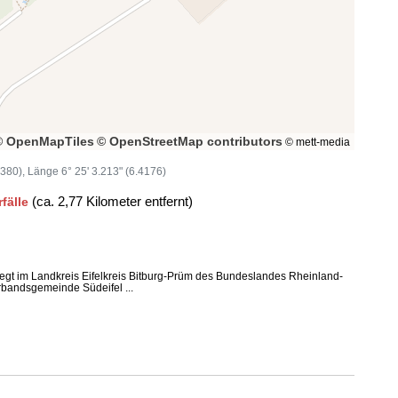
© OpenMapTiles
© OpenStreetMap contributors
© mett-media
8380), Länge 6° 25' 3.213" (6.4176)
(ca. 2,77 Kilometer entfernt)
rfälle
egt im Landkreis Eifelkreis Bitburg-Prüm des Bundeslandes Rheinland-
rbandsgemeinde Südeifel ...