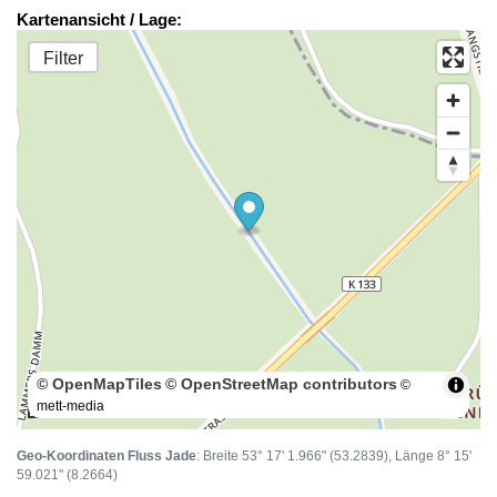
Kartenansicht / Lage:
Filter
© OpenMapTiles
© OpenStreetMap contributors
©
mett-media
100 m
Geo-Koordinaten Fluss Jade
: Breite 53° 17' 1.966" (53.2839), Länge 8° 15'
59.021" (8.2664)