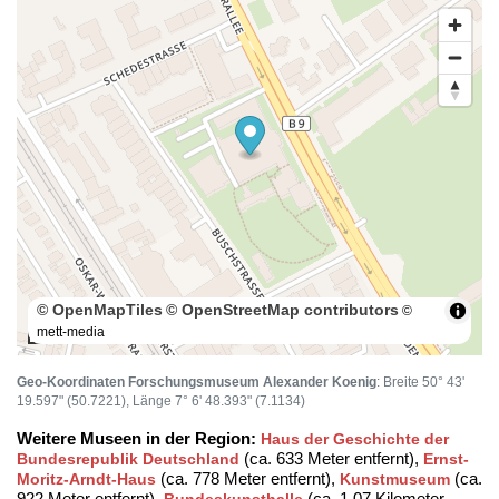
© OpenMapTiles
© OpenStreetMap contributors
©
mett-media
100 m
Geo-Koordinaten Forschungsmuseum Alexander Koenig
: Breite 50° 43'
19.597" (50.7221), Länge 7° 6' 48.393" (7.1134)
Weitere Museen in der Region:
Haus der Geschichte der
(ca. 633 Meter entfernt),
Bundesrepublik Deutschland
Ernst-
(ca. 778 Meter entfernt),
(ca.
Moritz-Arndt-Haus
Kunstmuseum
922 Meter entfernt),
(ca. 1,07 Kilometer