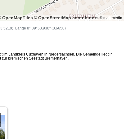
© OpenMapTiles
© OpenStreetMap contributors
© mett-media
(53.5219), Länge 8° 39' 53.938" (8.6650)
egt im Landkreis Cuxhaven in Niedersachsen. Die Gemeinde liegt in
t zur bremischen Seestadt Bremerhaven. ...