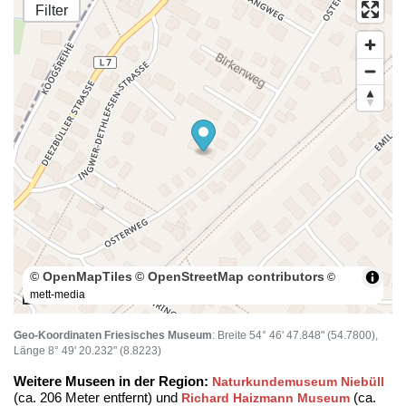
Filter
© OpenMapTiles
© OpenStreetMap contributors
©
mett-media
50 m
Geo-Koordinaten Friesisches Museum
: Breite 54° 46' 47.848" (54.7800),
Länge 8° 49' 20.232" (8.8223)
Weitere Museen in der Region:
Naturkundemuseum Niebüll
(ca. 206 Meter entfernt) und
(ca.
Richard Haizmann Museum