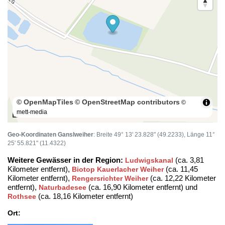
© OpenMapTiles
© OpenStreetMap contributors
©
mett-media
100 m
Geo-Koordinaten Ganslweiher
: Breite 49° 13' 23.828" (49.2233), Länge 11°
25' 55.821" (11.4322)
Weitere Gewässer in der Region:
(ca. 3,81
Ludwigskanal
Kilometer entfernt),
(ca. 11,45
Biotop Kauerlacher Weiher
Kilometer entfernt),
(ca. 12,22 Kilometer
Rengersrichter Weiher
entfernt),
(ca. 16,90 Kilometer entfernt) und
Naturbadesee
(ca. 18,16 Kilometer entfernt)
Rothsee
Ort: