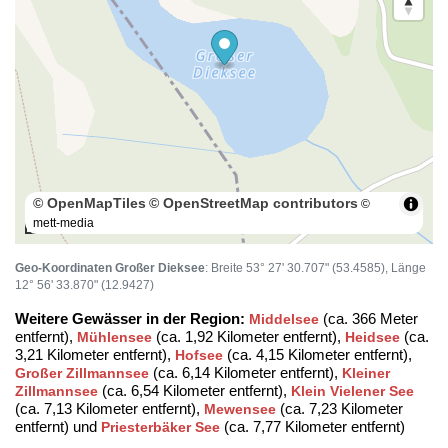
© OpenMapTiles
© OpenStreetMap contributors
©
mett-media
100 m
Geo-Koordinaten Großer Dieksee
: Breite 53° 27' 30.707" (53.4585), Länge
12° 56' 33.870" (12.9427)
Weitere Gewässer in der Region:
(ca. 366 Meter
Middelsee
entfernt),
(ca. 1,92 Kilometer entfernt),
(ca.
Mühlensee
Heidsee
3,21 Kilometer entfernt),
(ca. 4,15 Kilometer entfernt),
Hofsee
(ca. 6,14 Kilometer entfernt),
Großer Zillmannsee
Kleiner
(ca. 6,54 Kilometer entfernt),
Zillmannsee
Klein Vielener See
(ca. 7,13 Kilometer entfernt),
(ca. 7,23 Kilometer
Mewensee
entfernt) und
(ca. 7,77 Kilometer entfernt)
Priesterbäker See