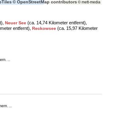
Tiles
© OpenStreetMap contributors
© mett-media
t),
(ca. 14,74 Kilometer entfernt),
Neuer See
ometer entfernt),
(ca. 15,97 Kilometer
Reckowsee
n. ...
rn. ...