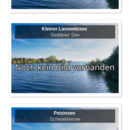
Kleiner Lienewitzsee
Seddiner See
Petzinsee
Schwielowsee