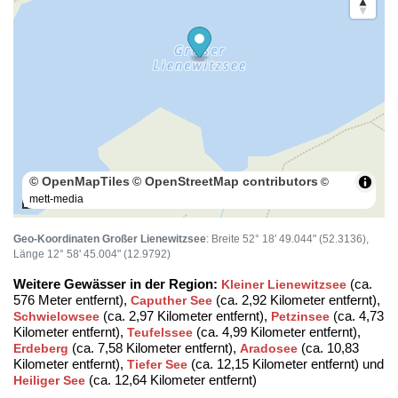
© OpenMapTiles
© OpenStreetMap contributors
©
mett-media
100 m
Geo-Koordinaten Großer Lienewitzsee
: Breite 52° 18' 49.044" (52.3136),
Länge 12° 58' 45.004" (12.9792)
Weitere Gewässer in der Region:
(ca.
Kleiner Lienewitzsee
576 Meter entfernt),
(ca. 2,92 Kilometer entfernt),
Caputher See
(ca. 2,97 Kilometer entfernt),
(ca. 4,73
Schwielowsee
Petzinsee
Kilometer entfernt),
(ca. 4,99 Kilometer entfernt),
Teufelssee
(ca. 7,58 Kilometer entfernt),
(ca. 10,83
Erdeberg
Aradosee
Kilometer entfernt),
(ca. 12,15 Kilometer entfernt) und
Tiefer See
(ca. 12,64 Kilometer entfernt)
Heiliger See