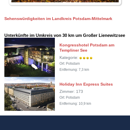
Sehenswürdigkeiten im Landkreis Potsdam-Mittelmark
Unterkünfte im Umkreis von 30 km um Großer Lienewitzsee
Kongresshotel Potsdam am
Templiner See
Kategorie:
Ort: Potsdam
Entfernung: 7,3 km
Holiday Inn Express Suites
Zimmer: 173
Ort: Potsdam
Entfernung: 10,9 km