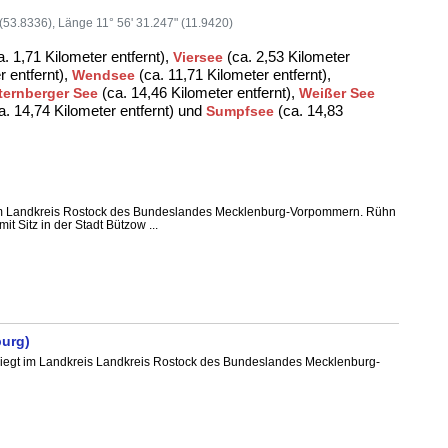
" (53.8336), Länge 11° 56' 31.247" (11.9420)
. 1,71 Kilometer entfernt),
(ca. 2,53 Kilometer
Viersee
r entfernt),
(ca. 11,71 Kilometer entfernt),
Wendsee
(ca. 14,46 Kilometer entfernt),
ternberger See
Weißer See
a. 14,74 Kilometer entfernt) und
(ca. 14,83
Sumpfsee
im Landkreis Rostock des Bundeslandes Mecklenburg-Vorpommern. Rühn
t Sitz in der Stadt Bützow ...
urg)
iegt im Landkreis Landkreis Rostock des Bundeslandes Mecklenburg-