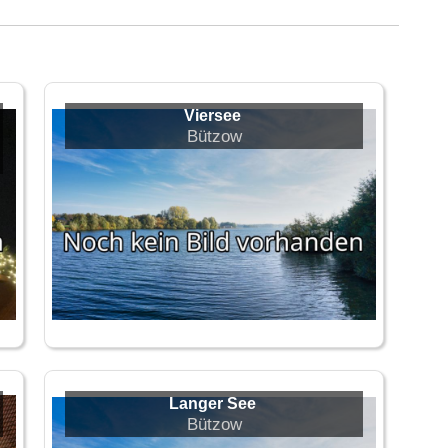
Viersee
Bützow
Langer See
Bützow