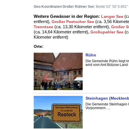
Geo-Koordinaten Großer Rühner See
: Breite 53° 50' 0.891
Weitere Gewässer in der Region:
(ca
Langer See
entfernt),
(ca. 3,56 Kilomete
Großer Peetscher See
(ca. 13,30 Kilometer entfernt),
Trenntsee
Großer S
(ca. 14,64 Kilometer entfernt),
(c
Großupahler See
Kilometer entfernt)
Orte:
Rühn
Die Gemeinde Rühn liegt 
wird vom Amt Bützow-Land mi
Steinhagen (Mecklenb
Die Gemeinde Steinhagen l
Vorpommern. ...