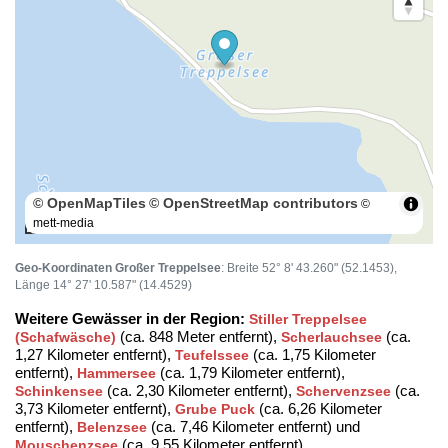
© OpenMapTiles
© OpenStreetMap contributors
©
mett-media
100 m
Geo-Koordinaten Großer Treppelsee
: Breite 52° 8' 43.260" (52.1453),
Länge 14° 27' 10.587" (14.4529)
Weitere Gewässer in der Region:
Stiller Treppelsee
(ca. 848 Meter entfernt),
(ca.
(Schafwäsche)
Scherlauchsee
1,27 Kilometer entfernt),
(ca. 1,75 Kilometer
Teufelssee
entfernt),
(ca. 1,79 Kilometer entfernt),
Hammersee
(ca. 2,30 Kilometer entfernt),
(ca.
Schinkensee
Schervenzsee
3,73 Kilometer entfernt),
(ca. 6,26 Kilometer
Grube Puck
entfernt),
(ca. 7,46 Kilometer entfernt) und
Belenzsee
(ca. 9,55 Kilometer entfernt)
Mouschenzsee