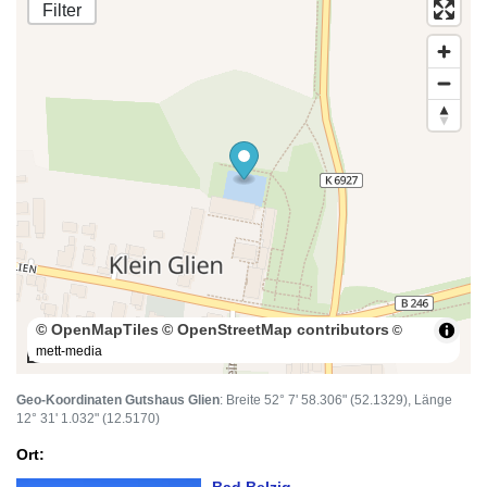
Filter
© OpenMapTiles
© OpenStreetMap contributors
©
mett-media
100 m
Geo-Koordinaten Gutshaus Glien
: Breite 52° 7' 58.306" (52.1329), Länge
12° 31' 1.032" (12.5170)
Ort: