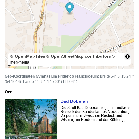
© OpenMapTiles
© OpenStreetMap contributors
©
mett-media
50 m
Geo-Koordinaten Gymnasium Friderico Francisceum
: Breite 54° 6' 15.947"
(54.1044), Länge 11° 54' 14.700" (11.9041)
Ort:
Bad Doberan
Die Stadt Bad Doberan liegt im Landkreis
Rostock des Bundeslandes Mecklenburg-
Vorpommern. Zwischen Rostock und
Wismar, am Nordostrand der Kühlung, ...