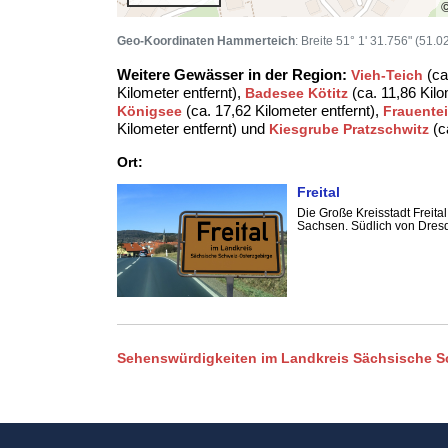
Geo-Koordinaten Hammerteich
: Breite 51° 1' 31.756" (51.
Weitere Gewässer in der Region:
(ca
Vieh-Teich
Kilometer entfernt),
(ca. 11,86 Kilo
Badesee Kötitz
(ca. 17,62 Kilometer entfernt),
Königsee
Frauente
Kilometer entfernt) und
(c
Kiesgrube Pratzschwitz
Ort:
Freital
Die Große Kreisstadt Freit
Sachsen. Südlich von Dresde
Sehenswürdigkeiten im Landkreis Sächsische S