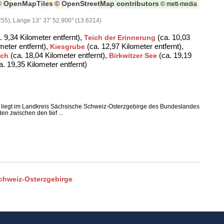
© OpenMapTiles
© OpenStreetMap contributors
© mett-media
0255), Länge 13° 37' 52.906" (13.6314)
. 9,34 Kilometer entfernt),
(ca. 10,03
Teich der Erinnerung
meter entfernt),
(ca. 12,97 Kilometer entfernt),
Kiesgrube
(ca. 18,04 Kilometer entfernt),
(ca. 19,19
ich
Birkwitzer See
a. 19,35 Kilometer entfernt)
al liegt im Landkreis Sächsische Schweiz-Osterzgebirge des Bundeslandes
n zwischen den tief ...
chweiz-Osterzgebirge