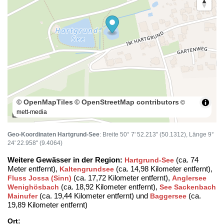
© OpenMapTiles
© OpenStreetMap contributors
©
mett-media
100 m
Geo-Koordinaten Hartgrund-See
: Breite 50° 7' 52.213" (50.1312), Länge 9°
24' 22.958" (9.4064)
Weitere Gewässer in der Region:
(ca. 74
Hartgrund-See
Meter entfernt),
(ca. 14,98 Kilometer entfernt),
Kaltengrundsee
(ca. 17,72 Kilometer entfernt),
Fluss Jossa (Sinn)
Anglersee
(ca. 18,92 Kilometer entfernt),
Wenighösbach
See Sackenbach
(ca. 19,44 Kilometer entfernt) und
(ca.
Mainufer
Baggersee
19,89 Kilometer entfernt)
Ort: